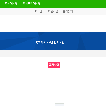
조선대분회
경상국립대분회
로그인
회원가입
즐겨찾기
공지사항 > 분회활동 > 홈
공지사항