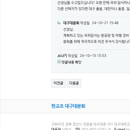
선생님들 수고많으십니다! 오랜 만에 국외 답사라니
다른 선택지가 있다면 대구 출발, 대만이나 홍콩, 
대구대분회
작성일
24-10-21 15:48
선생님,
계획하고 있는 국외답사는 항공편 및 여행 경비
분회를 위해 적극적으로 의견 주셔서 감사합니다
소나기
작성일
24-10-15 15:53
댓글내용 확인
이전글
다음글
한교조 대구대분회
[38453] 경북 경산시 진량읍 대구대로 201 대구대학
대표자
남중섭
TEL
053-850-5767~8
E-mail
dg