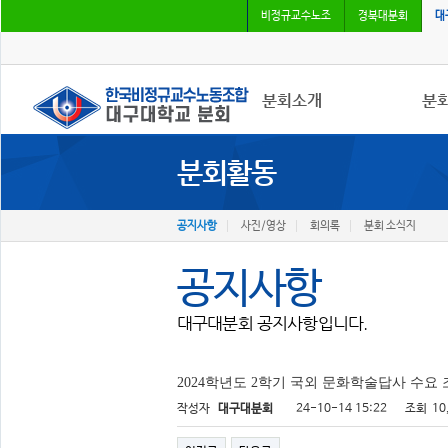
비정규교수노조
경북대분회
대
분회소개
분
분회활동
분회소개
공지
연혁
사진
회칙
회의
공지사항
사진/영상
회의록
분회 소식지
분회 위치
분회
공지사항
대구대분회 공지사항입니다.
2024학년도 2학기 국외 문화학술답사 수요
작성자
대구대분회
24-10-14 15:22
조회
10