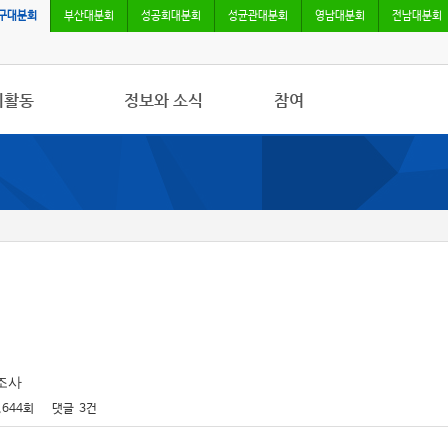
구대분회
부산대분회
성공회대분회
성균관대분회
영남대분회
전남대분회
회활동
정보와 소식
참여
사항
민주노총 및 본조소식
자유게시판
/영상
법률/노무자료
가입/탈퇴
록
 소식지
 조사
,644회
댓글
3건