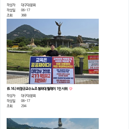
작성자
대구대분회
작성일
06-17
조회
368
(6.16.) 비정규교수노조 청와대 릴레이 1인 시위
작성자
대구대분회
작성일
06-17
조회
294