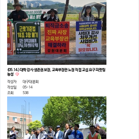
(05.14.) 대학 강사 생존권 보장, 교육부장관 노정 직접 교섭 요구 피켓팅
농성
작성자
대구대분회
작성일
05-14
조회
538