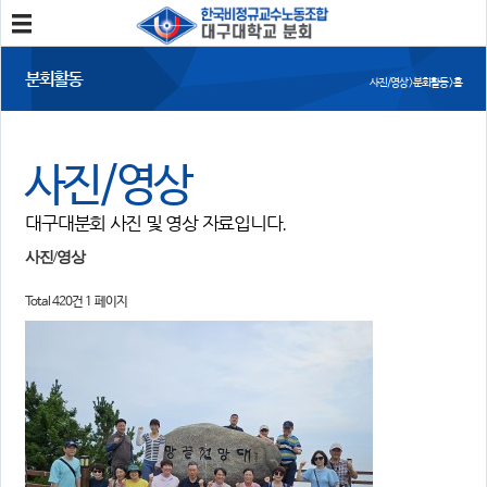
분회소개
분회활동
사진/영상 > 분회활동 > 홈
분회소개
연혁
회칙
분회 위치
사진/영상
분회활동
대구대분회 사진 및 영상 자료입니다.
공지사항
사진/영상
회의록
분회 소식지
사진/영상
Total 420건
1 페이지
정보와 소식
민주노총 및 본조소식
법률/노무자료
참여
자유게시판
가입/탈퇴