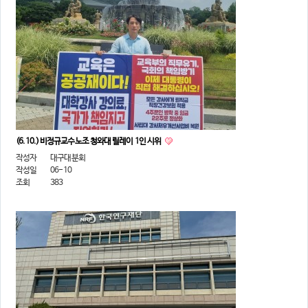
(6.10.) 비정규교수노조 청와대 릴레이 1인 시위
작성자
대구대분회
작성일
06-10
조회
383