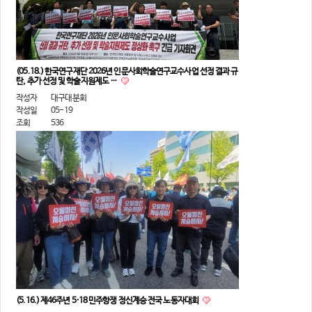
(05.18.) 한국연구재단 2026년 인문사회학술연구교수사업 선정 결과 규
탄, 추가 선정 및 학술지원제도 …
작성자
대구대분회
작성일
05-19
조회
536
(5.16.) 제46주년 5·18 민주항쟁 정신계승 전국 노동자대회