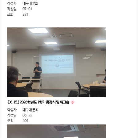
작성자
대구대분회
작성일
07-01
조회
321
(06.15.) 2026학년도 1학기 종강식 및 워크숍
작성자
대구대분회
작성일
06-22
조회
404