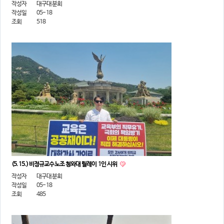
작성자
대구대분회
작성일
05-18
조회
518
(5.15.) 비정규교수노조 청와대 릴레이 1인 시위
작성자
대구대분회
작성일
05-18
조회
485