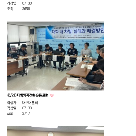
작성일
07-30
조회
2658
(6/21) 대학체제전환운동 포럼
작성자
대구대분회
작성일
07-30
조회
2717