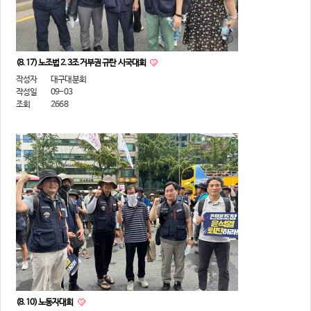
(8.17) 노조법 2.3조 거부권 규탄 시국대회
작성자
대구대분회
작성일
09-03
조회
2668
(8.10) 노동자대회