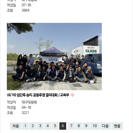
작성자
대구대분회
작성일
07-30
조회
2669
(4/16) 임단투 승리 공동투쟁 결의대회 / 교육부
작성자
대구대분회
작성일
04-18
조회
3221
처음
1
2
3
4
5
6
7
8
9
10
다음
맨끝