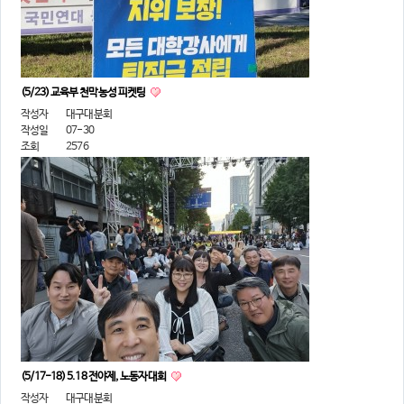
(5/23) 교육부 천막농성 피켓팅
작성자
대구대분회
작성일
07-30
조회
2576
(5/17-18) 5.18 전야제, 노동자대회
작성자
대구대분회