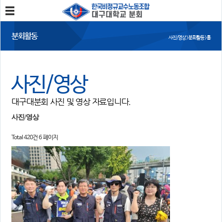
분회소개
분회활동
사진/영상 > 분회활동 > 홈
분회소개
연혁
회칙
분회 위치
사진/영상
분회활동
대구대분회 사진 및 영상 자료입니다.
공지사항
사진/영상
회의록
분회 소식지
사진/영상
Total 420건
6 페이지
정보와 소식
민주노총 및 본조소식
법률/노무자료
참여
자유게시판
가입/탈퇴