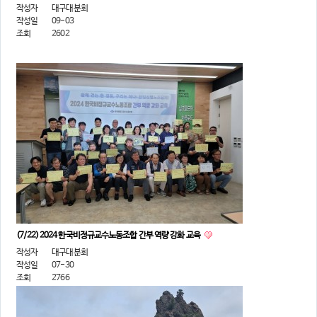
작성자
대구대분회
작성일
09-03
조회
2602
(7/22) 2024 한국비정규교수노동조합 간부 역량 강화 교육
작성자
대구대분회
작성일
07-30
조회
2766