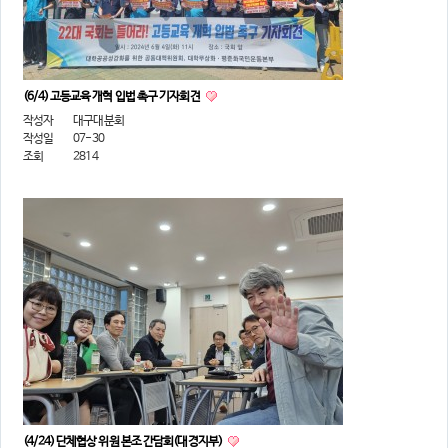
(6/4) 고등교육 개혁 입법 촉구 기자회견
작성자
대구대분회
작성일
07-30
조회
2814
(4/24) 단체협상 위원 본조 간담회(대경지부)