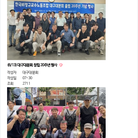
(6/13) 대구대분회 창립 20주년 행사
작성자
대구대분회
작성일
07-30
조회
2711