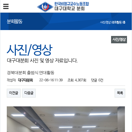
분회소개
분회활동
사진/영상 > 분회활동 > 홈
분회소개
연혁
회칙
분회 위치
사진/영상
사진/영상
분회활동
대구대분회 사진 및 영상 자료입니다.
공지사항
사진/영상
회의록
분회 소식지
경북대분회 출범식 연대활동
작성자
대구대분회
22-06-16 11:39
조회
4,307회
댓글
0건
정보와 소식
민주노총 및 본조소식
법률/노무자료
이전글
다음글
목록
참여
자유게시판
가입/탈퇴