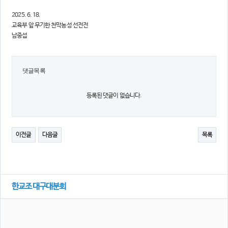
2025. 6. 18.
교육부 앞 무기한 천막농성 선전전
남중섭
댓글목록
등록된 댓글이 없습니다.
이전글
다음글
목록
한교조 대구대분회