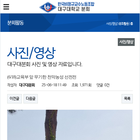
분회소개
분회활동
사진/영상 > 분회활동 > 홈
분회소개
연혁
회칙
분회 위치
사진/영상
사진/영상
분회활동
대구대분회 사진 및 영상 자료입니다.
공지사항
사진/영상
회의록
분회 소식지
(6/18)교육부 앞 무기한 천막농성 선전전
작성자
대구대분회
25-06-18 11:49
조회
1,971회
댓글
0건
정보와 소식
민주노총 및 본조소식
법률/노무자료
이전글
다음글
목록
참여
자유게시판
가입/탈퇴