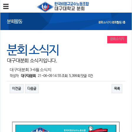
분회소개
분회활동
분회 소식지 > 분회활동 > 홈
분회소개
연혁
회칙
분회 위치
분회 소식지
분회 소식지
분회활동
대구대분회 소식지입니다.
공지사항
사진/영상
회의록
분회 소식지
대구대분회 3~6월 소식지
작성자
대구대분회
21-06-09 14:55
조회
5,399회
댓글
0건
정보와 소식
이전글
다음글
목록
민주노총 및 본조소식
법률/노무자료
참여
자유게시판
가입/탈퇴