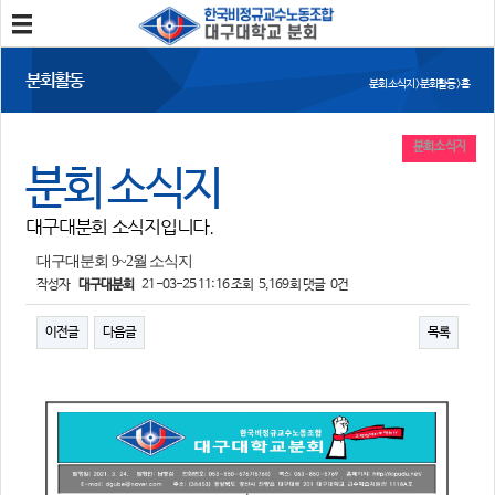
분회소개
분회활동
분회 소식지 > 분회활동 > 홈
분회소개
연혁
회칙
분회 위치
분회 소식지
분회 소식지
분회활동
대구대분회 소식지입니다.
공지사항
사진/영상
회의록
분회 소식지
대구대분회 9~2월 소식지
작성자
대구대분회
21-03-25 11:16
조회
5,169회
댓글
0건
정보와 소식
이전글
다음글
목록
민주노총 및 본조소식
법률/노무자료
참여
자유게시판
가입/탈퇴