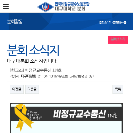
분회소개
분회활동
분회 소식지 > 분회활동 > 홈
분회소개
연혁
회칙
분회 위치
분회 소식지
분회 소식지
분회활동
대구대분회 소식지입니다.
공지사항
사진/영상
회의록
분회 소식지
[한교조] 비정규교수통신 114호
작성자
대구대분회
21-04-13 16:49
조회
5,467회
댓글
0건
정보와 소식
이전글
다음글
목록
민주노총 및 본조소식
법률/노무자료
참여
자유게시판
가입/탈퇴