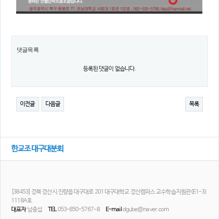
댓글목록
등록된 댓글이 없습니다.
이전글
다음글
목록
한교조 대구대분회
[38453] 경북 경산시 진량읍 대구대로 201 대구대학교 경산캠퍼스 교수학습지원관(E1-3)
1118A호
대표자
남중섭
TEL
053-850-5767~8
E-mail
dgube@naver.com