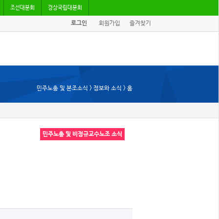
조선대분회
경상국립대분회
로그인
회원가입
즐겨찾기
민주노총 및 본조소식 > 정보와 소식 > 홈
민주노총 및 비정규교수노조 소식