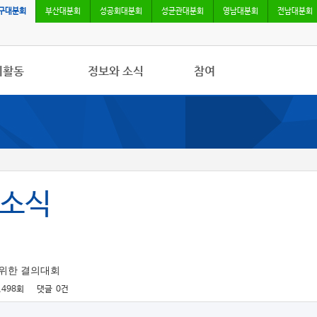
구대분회
부산대분회
성공회대분회
성균관대분회
영남대분회
전남대분회
회활동
정보와 소식
참여
사항
민주노총 및 본조소식
자유게시판
/영상
법률/노무자료
가입/탈퇴
록
 소식지
조소식
위한 결의대회
,498회
댓글
0건