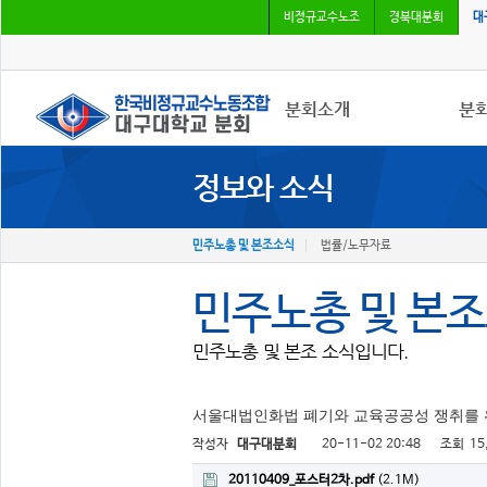
비정규교수노조
경북대분회
대
분회소개
분
정보와 소식
분회소개
공지
연혁
사진
회칙
회의
민주노총 및 본조소식
법률/노무자료
분회 위치
분회
민주노총 및 본
민주노총 및 본조 소식입니다.
서울대법인화법 폐기와 교육공공성 쟁취를 
작성자
대구대분회
20-11-02 20:48
조회
15
20110409_포스터2차.pdf
(2.1M)