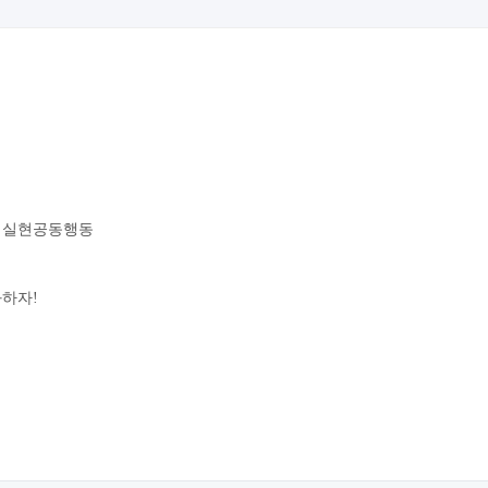
성실현공동행동
하자!