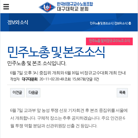
분회소개
정보와 소식
민주노총 및 본조소식 > 정보와 소식 > 홈
분회소개
연혁
회칙
분회 위치
민주노총 및 비정규교수노조 소식
민주노총 및 본조소식
분회활동
민주노총 및 본조 소식입니다.
공지사항
사진/영상
회의록
분회 소식지
6월 7일 오후 3시 중집위 개최와 6월 16일 비정규교수대회 개최 안내
작성자
대구대분회
20-11-02 20:49
조회
15,667회
댓글
0건
정보와 소식
이전글
다음글
목록
민주노총 및 본조소식
법률/노무자료
6월 7일 교과부 앞 농성 투쟁 선포 기자회견 후 본조 중집위를 서울에
참여
서 개최합니다. 구체적 장소는 추후 공지하겠습니다. 주요 안건은 6
자유게시판
가입/탈퇴
월 투쟁 역할 분담과 선관위원장 선출 건 등입니다.