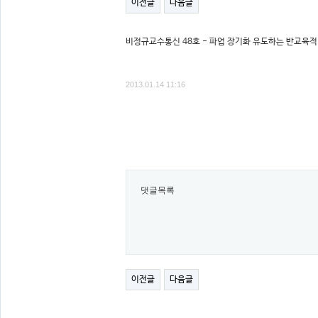
이전글
다음글
비정규교수통신 48호 - 파업 장기화 유도하는 반교육
2013.01.14 11:16
댓글목록
이전글
다음글