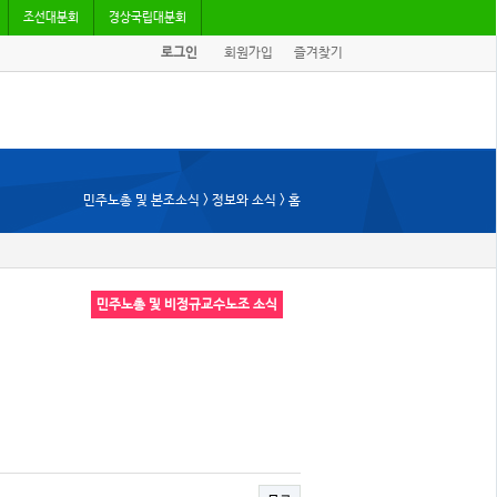
조선대분회
경상국립대분회
로그인
회원가입
즐겨찾기
민주노총 및 본조소식 > 정보와 소식 > 홈
민주노총 및 비정규교수노조 소식