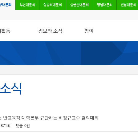
구대분회
부산대분회
성공회대분회
성균관대분회
영남대분회
전남대분회
회활동
정보와 소식
참여
사항
민주노총 및 본조소식
자유게시판
/영상
법률/노무자료
가입/탈퇴
록
 소식지
조소식
하는 반교육적 대학본부 규탄하는 비정규교수 결의대회
,871회
댓글
0건