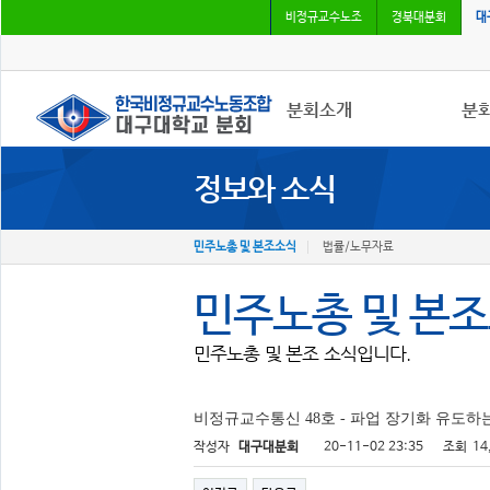
비정규교수노조
경북대분회
대
분회소개
분
정보와 소식
분회소개
공지
연혁
사진
회칙
회의
민주노총 및 본조소식
법률/노무자료
분회 위치
분회
민주노총 및 본
민주노총 및 본조 소식입니다.
비정규교수통신 48호 - 파업 장기화 유도
작성자
대구대분회
20-11-02 23:35
조회
14