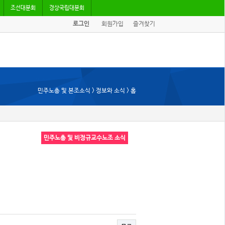
조선대분회
경상국립대분회
로그인
회원가입
즐겨찾기
민주노총 및 본조소식 > 정보와 소식 > 홈
민주노총 및 비정규교수노조 소식