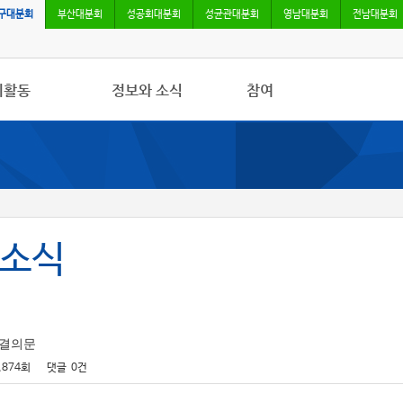
구대분회
부산대분회
성공회대분회
성균관대분회
영남대분회
전남대분회
회활동
정보와 소식
참여
사항
민주노총 및 본조소식
자유게시판
/영상
법률/노무자료
가입/탈퇴
록
 소식지
조소식
쟁결의문
,874회
댓글
0건