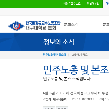
비정규교수노조
경북대분회
대
분회소개
분
정보와 소식
분회소개
공지
연혁
사진
회칙
회의
민주노총 및 본조소식
법률/노무자료
분회 위치
분회
민주노총 및 본
민주노총 및 본조 소식입니다.
6월16일 2011-1차 전국비정규교수대회 투
작성자
대구대분회
20-11-02 20:12
조회
15