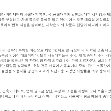
니라 비리재단의 사립대학 복귀, 국․공립대학의 법인화, 대학 시간강사 제
금·부당해고·차별 등으로 몸살을 앓고 있다. 이는 모두 대학의 기업화와
욕이 비판적 지성을 삼켜버린 대학은 이제 학문의 전당이 아니라 비리의 온
원이다. 정부의 부처별 예산으로 치면 3번째로 큰 규모이다. 대학판 경총 
록금 인상이 대표적이다. 또한 사립대학들은 수 십 개 업종에서 수익 사업
대비용을 폭등시키며 환자식당 마저 외주화 하는 한국 의료자본의 실체는 대
재단 적립금 상당액은, 호화 건물 신축에 사용되거나 주식, 펀드, 부동산에
 불안정 노동자를 양산하고 과거 직접고용 되었던 사람들을 외주·용역화 
 건축 리베이트, 업체 권리금 상납, 부당 해고 등을 자행해 오다 퇴출되
지대학교에 이어 대구대학교와 여러 대학들도 사분위의 횡포 때문에 홍역을